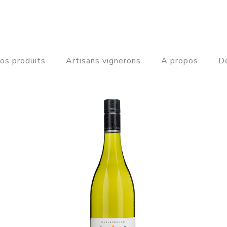
os produits
Artisans vignerons
A propos
De