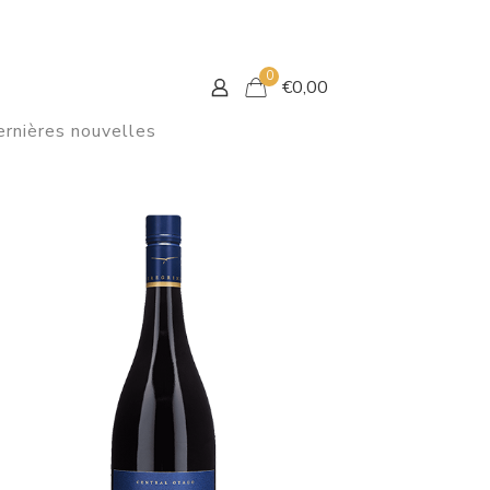
0
€
0,00
rnières nouvelles