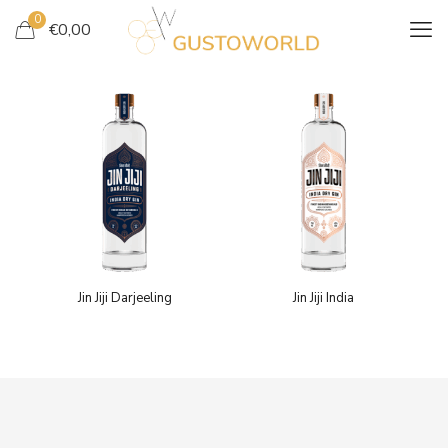
0
€
0,00
Jin Jiji Darjeeling
Jin Jiji India