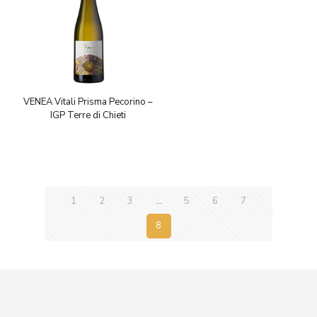
VENEA Vitali Prisma Pecorino –
IGP Terre di Chieti
1
2
3
…
5
6
7
8