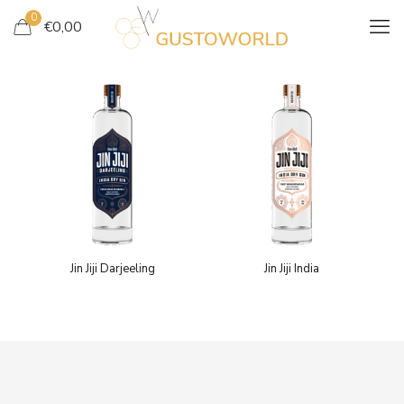
0
€
0,00
Jin Jiji Darjeeling
Jin Jiji India