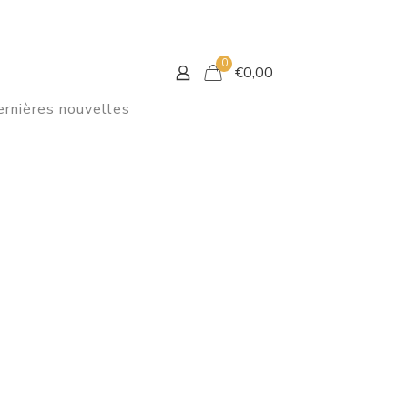
0
€
0,00
rnières nouvelles