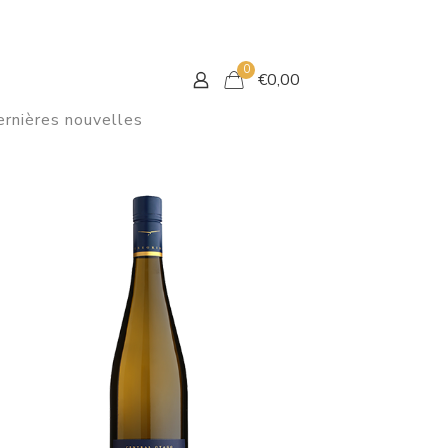
0
€
0,00
rnières nouvelles