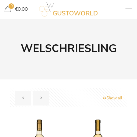
0
€
0,00
WELSCHRIESLING
Show all