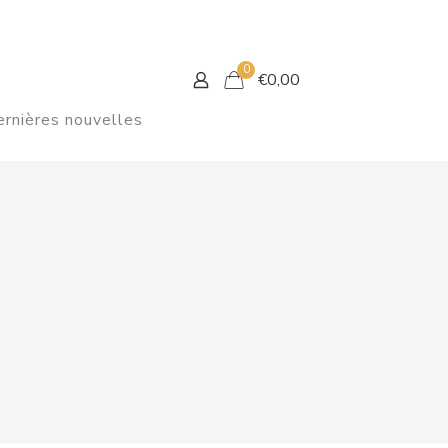
0
€
0,00
rnières nouvelles