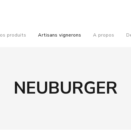
os produits
Artisans vignerons
A propos
De
NEUBURGER