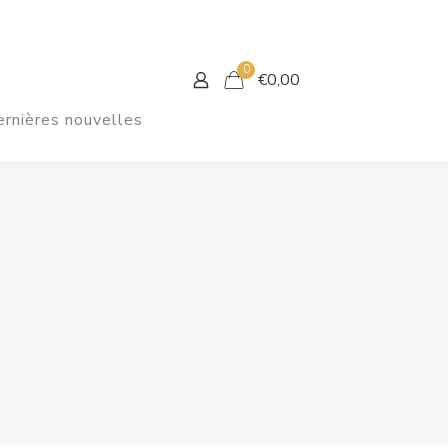
0
€
0,00
rnières nouvelles