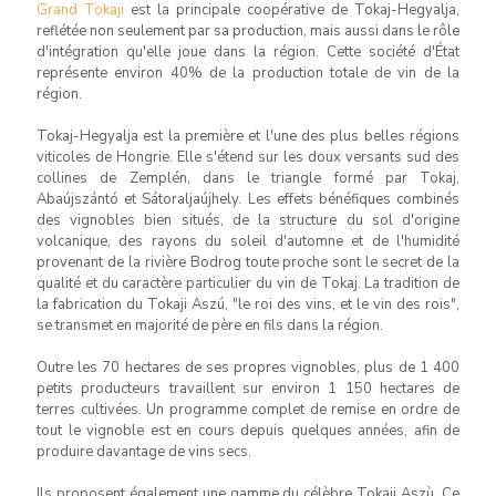
Grand Tokaji
est la principale coopérative de Tokaj-Hegyalja,
reflétée non seulement par sa production, mais aussi dans le rôle
d'intégration qu'elle joue dans la région. Cette société d'État
représente environ 40% de la production totale de vin de la
région.
Tokaj-Hegyalja est la première et l'une des plus belles régions
viticoles de Hongrie. Elle s'étend sur les doux versants sud des
collines de Zemplén, dans le triangle formé par Tokaj,
Abaújszántó et Sátoraljaújhely. Les effets bénéfiques combinés
des vignobles bien situés, de la structure du sol d'origine
volcanique, des rayons du soleil d'automne et de l'humidité
provenant de la rivière Bodrog toute proche sont le secret de la
qualité et du caractère particulier du vin de Tokaj. La tradition de
la fabrication du Tokaji Aszú, "le roi des vins, et le vin des rois",
se transmet en majorité de père en fils dans la région.
Outre les 70 hectares de ses propres vignobles, plus de 1 400
petits producteurs travaillent sur environ 1 150 hectares de
terres cultivées. Un programme complet de remise en ordre de
tout le vignoble est en cours depuis quelques années, afin de
produire davantage de vins secs.
Ils proposent également une gamme du célèbre Tokaji Aszù. Ce