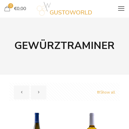
0
€
0,00
GEWÜRZTRAMINER
Show all