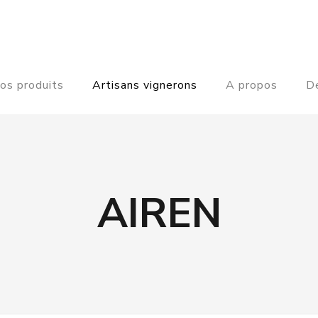
os produits
Artisans vignerons
A propos
De
AIREN