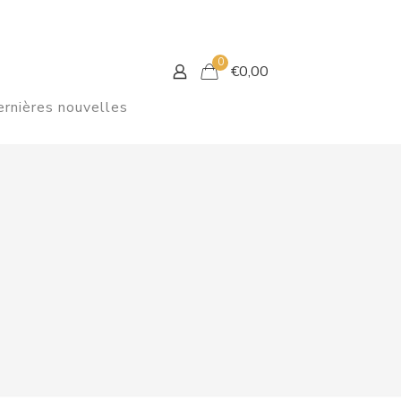
0
€
0,00
rnières nouvelles