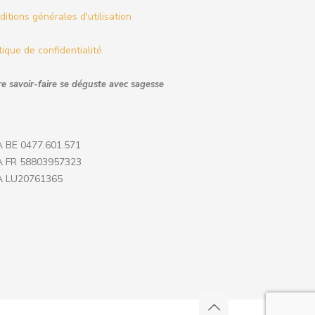
itions générales d'utilisation
tique de confidentialité
e savoir-faire se déguste avec sagesse
 BE 0477.601.571
 FR 58803957323
 LU20761365