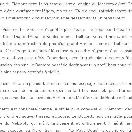
que du Piémont reste le Muscat qui est à l’origine du Moscato d’Asti. C
té d’être extrêmement légers, moins de 6% d’alcool, rafraîchissants, fr
un excellent choix pour servir avec le dessert après un repas lourd.
e Piémont, les vins sont étiquetés par cépage - le Nebbiolo d’Alba, le
cetto di Diano d’Alba. Le Nebbiolo peut d’ailleurs vous offrir toute l
uteille à une fraction de prix d’un grand Barolo. Il en est d’ailleu
a ! Ce cépage a toujours été cultivé dans cette région et était consi
é et gouleyant autrefois. Cependant, avec l’introduction des petits fû
uration des vins, le Barbera possède dorénavant un profil beaucoup plus
de vins sérieux destinés à vieillir.
iquement, le vin piémontais est un vin monocépage. Toutefois, ces der
 croissant de producteurs expérimentant les assemblages : Barber
e, comme dans la cuvée du Barbera del Montferrato de Beatrice Gaud
cetto est considéré comme le vin le plus convivial du Piémont : c’e
, profond et souvent assez alcoolisé. Le Dolcetto est très utile pou
rse du Nebbiolo qui mûrit tardivement et difficilement, il mûrit m
sés, exposés au Nord. Son nom - “le Petit Doux”- provient du fai