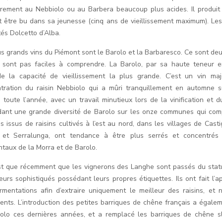
irement au Nebbiolo ou au Barbera beaucoup plus acides. Il produit
t être bu dans sa jeunesse (cinq ans de vieillissement maximum). Les
tés Dolcetto d’Alba.
us grands vins du Piémont sont le Barolo et la Barbaresco. Ce sont de
 sont pas faciles à comprendre. La Barolo, par sa haute teneur en
e la capacité de vieillissement la plus grande. C’est un vin ma
tration du raisin Nebbiolo qui a mûri tranquillement en automne s
 toute l’année, avec un travail minutieux lors de la vinification et du
ant une grande diversité de Barolo sur les onze communes qui co
s issus de raisins cultivés à l’est au nord, dans les villages de Casti
 et Serralunga, ont tendance à être plus serrés et concentrés
ntaux de la Morra et de Barolo.
st que récemment que les vignerons des Langhe sont passés du statu
lteurs sophistiqués possédant leurs propres étiquettes. Ils ont fait l’
rmentations afin d’extraire uniquement le meilleur des raisins, et 
gents. L’introduction des petites barriques de chêne français a égale
olo ces dernières années, et a remplacé les barriques de chêne s