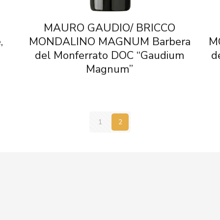
MAURO GAUDIO/ BRICCO
,
MONDALINO MAGNUM Barbera
M
del Monferrato DOC “Gaudium
d
Magnum”
1
2