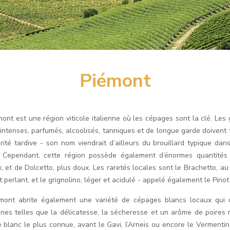
Piémont
mont est une région viticole italienne où les cépages sont la clé. Les
 intenses, parfumés, alcoolisés, tanniques et de longue garde doivent
rité tardive - son nom viendrait d’ailleurs du brouillard typique dan
n. Cependant, cette région possède également d’énormes quantités 
, et de Dolcetto, plus doux. Les raretés locales sont le Brachetto, au 
 perlant, et le grignolino, léger et acidulé - appelé également le Pinot
mont abrite également une variété de cépages blancs locaux qui o
es telles que la délicatesse, la sécheresse et un arôme de poires 
 blanc le plus connue, avant le Gavi, l’Arneis ou encore le Vermentino