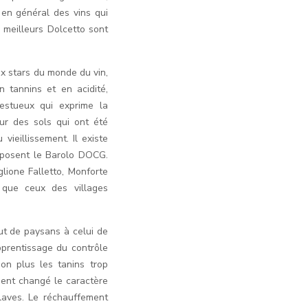
 en général des vins qui
 meilleurs Dolcetto sont
ux stars du monde du vin,
 tannins et en acidité,
jestueux qui exprime la
ur des sols qui ont été
 vieillissement. Il existe
mposent le Barolo DOCG.
glione Falletto, Monforte
 que ceux des villages
t de paysans à celui de
apprentissage du contrôle
non plus les tanins trop
ment changé le caractère
laves. Le réchauffement