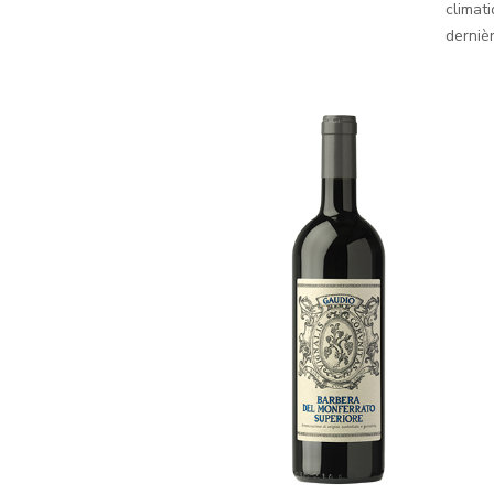
climati
derniè