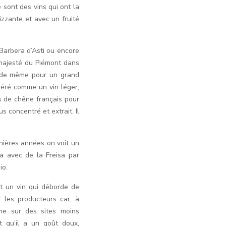
e sont des vins qui ont la
izzante et avec un fruité
 Barbera d’Asti ou encore
a majesté du Piémont dans
rs de même pour un grand
déré comme un vin léger,
ts de chêne français pour
 concentré et extrait. Il
nières années on voit un
a avec de la Freisa par
io.
st un vin qui déborde de
r les producteurs car, à
ême sur des sites moins
t qu’il a un goût doux,