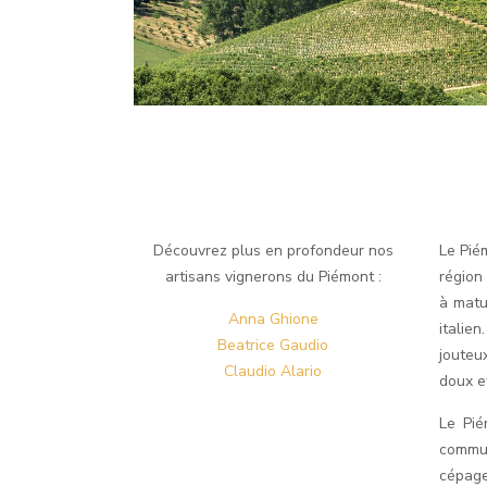
Découvrez plus en profondeur nos
Le Pié
artisans vignerons du Piémont :
région
à matu
Anna Ghione
italie
Beatrice Gaudio
jouteux
Claudio Alario
doux et
Le Pié
commun
cépage