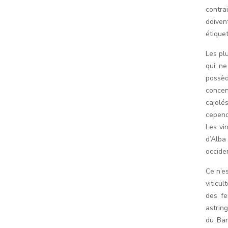
contra
doiven
étique
Les pl
qui ne
possèd
concen
cajolés
cepend
Les vin
d’Alba
occide
Ce n’e
viticu
des fe
astrin
du Bar