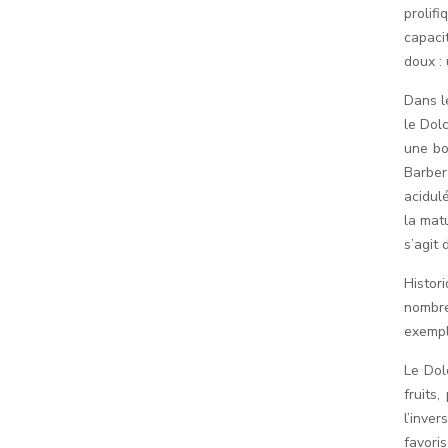
prolifi
capaci
doux : 
Dans l
le Dol
une bo
Barber
acidul
la mat
s’agit 
Histor
nombre
exempl
Le Dol
fruits
l’inve
favori