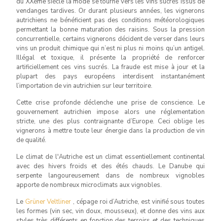
du XXème siècle la mode se tourne vers les vins sucrés issus de
vendanges tardives. Or durant plusieurs années, les vignerons
autrichiens ne bénéficient pas des conditions météorologiques
permettant la bonne maturation des raisins. Sous la pression
concurrentielle, certains vignerons décident de verser dans leurs
vins un produit chimique qui n’est ni plus ni moins qu’un antigel.
Illégal et toxique, il présente la propriété de renforcer
artificiellement ces vins sucrés. La fraude est mise à jour et la
plupart des pays européens interdisent instantanément
l’importation de vin autrichien sur leur territoire.
Cette crise profonde déclenche une prise de conscience. Le
gouvernement autrichien impose alors une réglementation
stricte, une des plus contraignante d’Europe. Ceci oblige les
vignerons à mettre toute leur énergie dans la production de vin
de qualité.
Le climat de l'Autriche est un climat essentiellement continental
avec des hivers froids et des étés chauds. Le Danube qui
serpente langoureusement dans de nombreux vignobles
apporte de nombreux microclimats aux vignobles.
Le
Grüner Veltliner
, cépage roi d’Autriche, est vinifié sous toutes
les formes (vin sec, vin doux, mousseux), et donne des vins aux
styles très différents en fonction des terroirs et des techniques