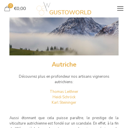
0
€
0,00
AUTRICHE
Autriche
Découvrez plus en profondeur nos artisans vignerons
autrichiens:
Thomas Leithner
Heidi Schröck
Karl Steininger
Aussi étonnant que cela puisse paraître, le prestige de la
viticulture autrichienne est fondé sur un scandale. En effet, à la fin